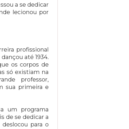
assou a se dedicar
onde lecionou por
eira profissional
 dançou até 1934.
que os corpos de
as só existiam na
nde professor,
m sua primeira e
azia um programa
is de se dedicar a
 deslocou para o