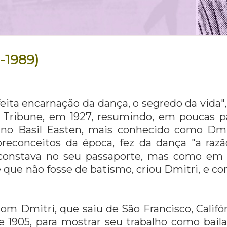
-1989)
feita encarnação da dança, o segredo da vida",
Tribune, em 1927, resumindo, em poucas pal
cano Basil Easten, mais conhecido como Dm
reconceitos da época, fez da dança "a razão
constava no seu passaporte, mas como em 
ue não fosse de batismo, criou Dmitri, e co
om Dmitri, que saiu de São Francisco, Califó
 1905, para mostrar seu trabalho como bail