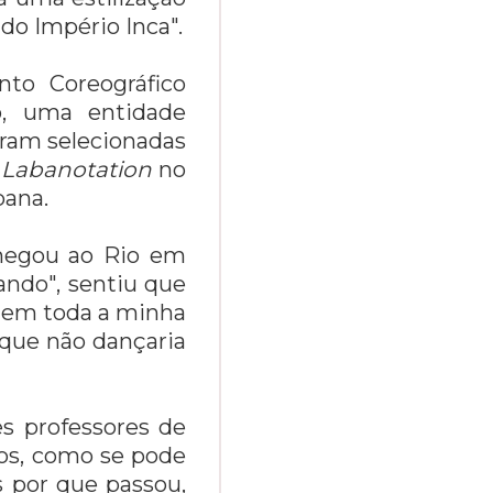
do Império Inca".
nto Coreográfico
o, uma entidade
eram selecionadas
o
Labanotation
no
bana.
hegou ao Rio em
ando", sentiu que
e em toda a minha
 que não dançaria
 professores de
nos, como se pode
s por que passou,