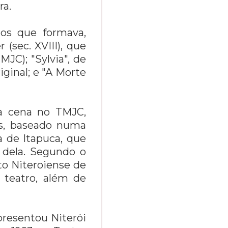
ra.
nos que formava,
 (sec. XVIII), que
JC); "Sylvia", de
ginal; e "A Morte
à cena no TMJC,
os, baseado numa
a de Itapuca, que
 dela. Segundo o
uto Niteroiense de
 teatro, além de
presentou Niterói