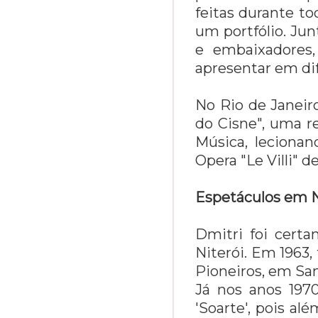
feitas durante to
um portfólio. Ju
e embaixadores,
apresentar em dif
No Rio de Janeiro
do Cisne", uma r
Música, lecionan
Opera "Le Villi" 
Espetáculos em N
Dmitri foi cert
Niterói. Em 1963,
Pioneiros, em Sant
Já nos anos 197
'Soarte', pois al