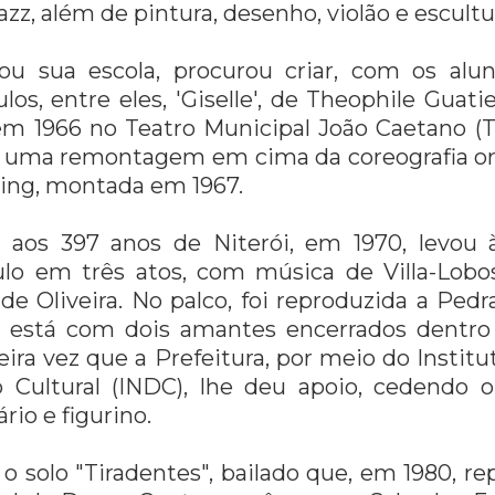
zz, além de pintura, desenho, violão e escultu
u sua escola, procurou criar, com os alu
os, entre eles, 'Giselle', de Theophile Guatier
em 1966 no Teatro Municipal João Caetano (TM
), uma remontagem em cima da coreografia ori
king, montada em 1967.
os 397 anos de Niterói, em 1970, levou 
ulo em três atos, com música de Villa-Lob
de Oliveira. No palco, foi reproduzida a Pedr
, está com dois amantes encerrados dentro
imeira vez que a Prefeitura, por meio do Instit
 Cultural (INDC), lhe deu apoio, cedendo o
rio e figurino.
 solo "Tiradentes", bailado que, em 1980, re