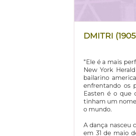
DMITRI (1905
"Ele é a mais per
New York Herald 
bailarino ameri
enfrentando os p
Easten é o que 
tinham um nome q
o mundo.
A dança nasceu c
em 31 de maio de