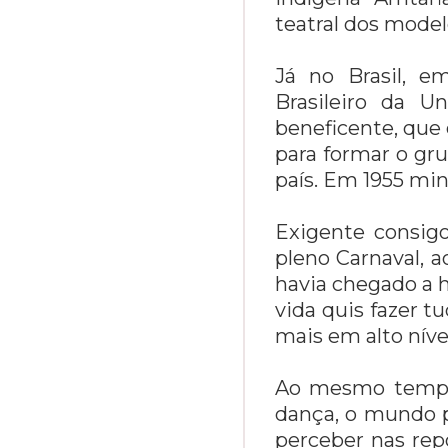
teatral dos model
Já no Brasil, e
Brasileiro da U
beneficente, que 
para formar o gr
país. Em 1955 min
Exigente consig
pleno Carnaval, a
havia chegado a h
vida quis fazer t
mais em alto nível
Ao mesmo tempo 
dança, o mundo p
perceber nas rep