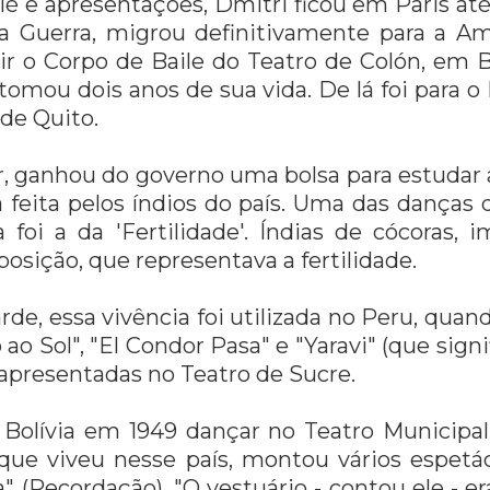
lé e apresentações, Dmitri ficou em Paris at
a Guerra, migrou definitivamente para a Am
gir o Corpo de Baile do Teatro de Colón, em 
omou dois anos de sua vida. De lá foi para o 
de Quito.
, ganhou do governo uma bolsa para estudar 
 feita pelos índios do país. Uma das danças 
oi a da 'Fertilidade'. Índias de cócoras, 
sição, que representava a fertilidade.
rde, essa vivência foi utilizada no Peru, quan
 ao Sol", "El Condor Pasa" e "Yaravi" (que sign
 apresentadas no Teatro de Sucre.
a Bolívia em 1949 dançar no Teatro Municipa
ue viveu nesse país, montou vários espetác
 (Recordação). "O vestuário - contou ele - er