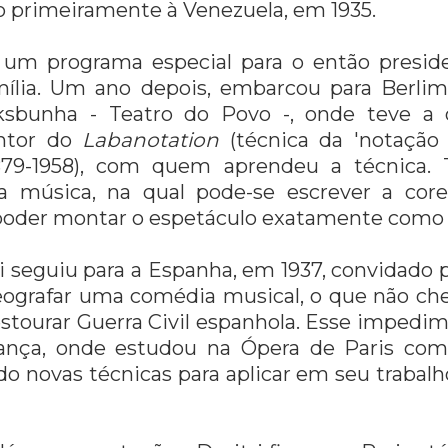
primeiramente à Venezuela, em 1935.
z um programa especial para o então presid
ília. Um ano depois, embarcou para Berlim
lksbunha - Teatro do Povo -, onde teve a
entor do
Labanotation
(técnica da 'notação
879-1958), com quem aprendeu a técnica. 
 a música, na qual pode-se escrever a core
oder montar o espetáculo exatamente como o
i seguiu para a Espanha, em 1937, convidado 
reografar uma comédia musical, o que não ch
stourar Guerra Civil espanhola. Esse impedim
ança, onde estudou na Ópera de Paris com
o novas técnicas para aplicar em seu trabalh