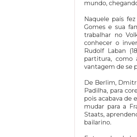
mundo, chegando 
Naquele país fe
Gomes e sua fam
trabalhar no Vo
conhecer o inv
Rudolf Laban (1
partitura, como
vantagem de se p
De Berlim, Dmitr
Padilha, para co
pois acabava de e
mudar para a Fr
Staats, aprendend
bailarino.