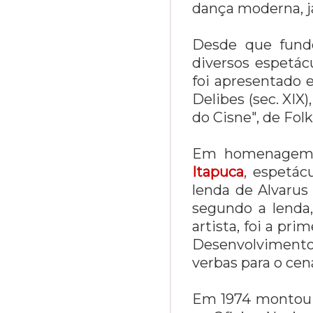
dança moderna, ja
Desde que fundo
diversos espetácul
foi apresentado 
Delibes (sec. XIX
do Cisne", de Fol
Em homenagem a
Itapuca
, espetác
lenda de Alvarus 
segundo a lenda
artista, foi a pr
Desenvolvimento
verbas para o cená
Em 1974 montou o