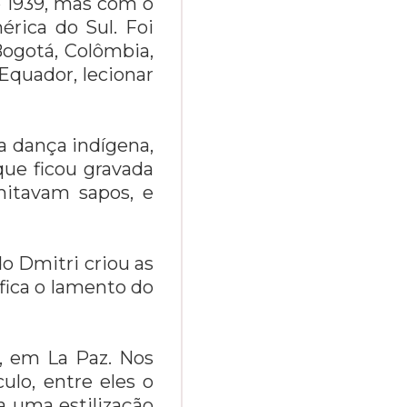
é 1939, mas com o
érica do Sul. Foi
Bogotá, Colômbia,
Equador, lecionar
a dança indígena,
que ficou gravada
imitavam sapos, e
do Dmitri criou as
ifica o lamento do
l, em La Paz. Nos
ulo, entre eles o
a uma estilização