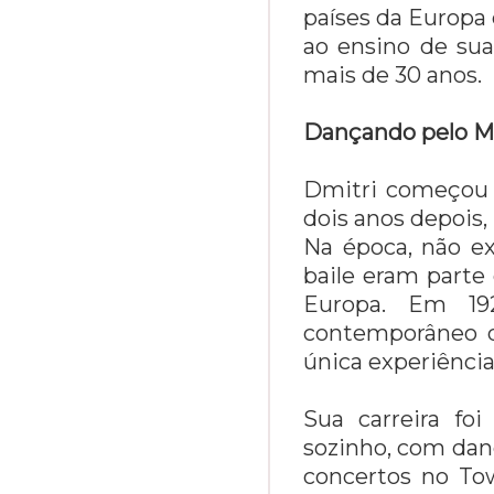
países da Europa 
ao ensino de sua
mais de 30 anos.
Dançando pelo 
Dmitri começou a 
dois anos depois
Na época, não e
baile eram parte
Europa. Em 19
contemporâneo de
única experiênc
Sua carreira fo
sozinho, com danç
concertos no Tow