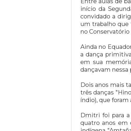
Entre aulas de ba
início da Segund
convidado a diri
um trabalho que t
no Conservatório 
Ainda no Equador
a dança primitiva
em sua memória f
dançavam nessa po
Dois anos mais ta
três danças "Hino
índio), que foram
Dmitri foi para 
quatro anos em q
indígena "Amtaña"