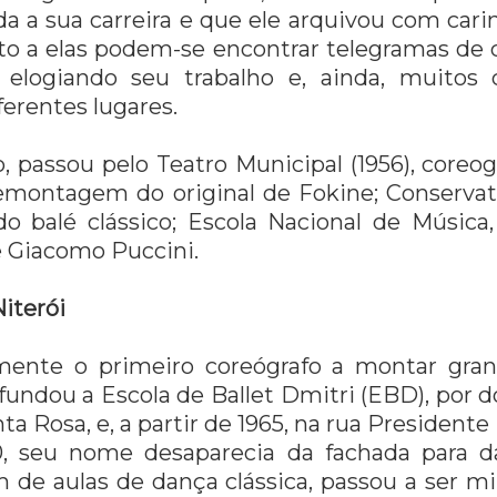
da a sua carreira e que ele arquivou com car
nto a elas podem-se encontrar telegramas de 
 elogiando seu trabalho e, ainda, muitos 
erentes lugares.
, passou pelo Teatro Municipal (1956), coreo
emontagem do original de Fokine; Conservató
do balé clássico; Escola Nacional de Música
de Giacomo Puccini.
iterói
amente o primeiro coreógrafo a montar gra
 fundou a Escola de Ballet Dmitri (EBD), por 
a Rosa, e, a partir de 1965, na rua Presidente 
0, seu nome desaparecia da fachada para d
ém de aulas de dança clássica, passou a ser m