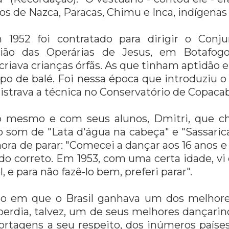
os de Nazca, Paracas, Chimu e Inca, indígenas 
m 1952 foi contratado para dirigir o Conju
nião das Operárias de Jesus, em Botafog
criava crianças órfãs. As que tinham aptidão 
upo de balé. Foi nessa época que introduziu 
istrava a técnica no Conservatório de Copaca
o mesmo e com seus alunos, Dmitri, que c
o som de "Lata d'água na cabeça" e "Sassaric
ora de parar: "Comecei a dançar aos 16 anos 
udo correto. Em 1953, com uma certa idade, vi
, e para não fazê-lo bem, preferi parar".
em que o Brasil ganhava um dos melhores
erdia, talvez, um de seus melhores dançari
ortagens a seu respeito, dos inúmeros paíse