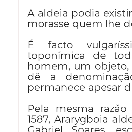
A aldeia podia exis
morasse quem lhe d
É facto vulgarís
toponímica de tod
homem, um objeto,
dê a denominaçã
permanece apesar da
Pela mesma razão 
1587, Ararygboia ald
Gabriel Soares, e