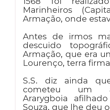
1568 foi realiza
Marinheiros (Capi
Armação, onde estava
Antes de irmos ma
descuido topográf
Armação, que era um
Lourenço, terra firma
S.S. diz ainda qu
cometeu um an
Ararygboia afilha
Souza, que lhe deu 