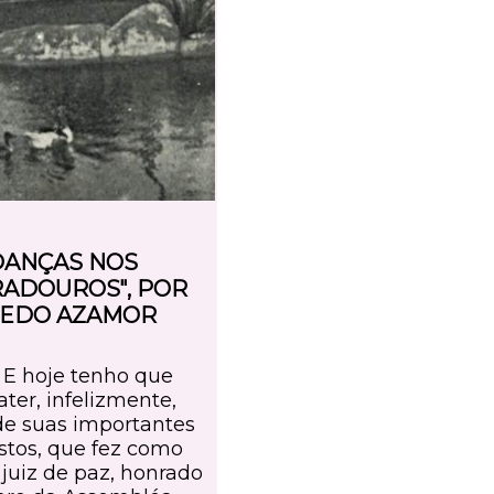
DANÇAS NOS
ADOUROS", POR
REDO AZAMOR
) E hoje tenho que
ter, infelizmente,
e suas importantes
stos, que fez como
 juiz de paz, honrado