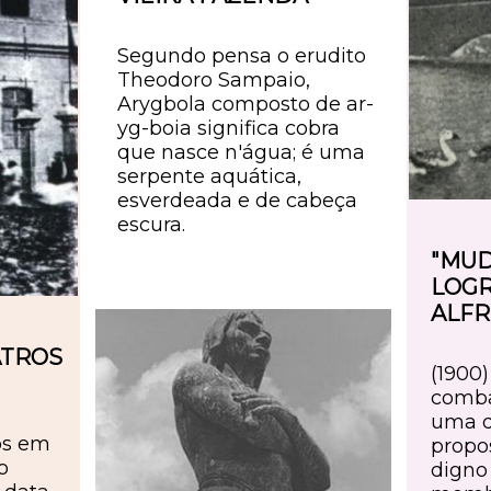
Segundo pensa o erudito
Theodoro Sampaio,
Arygbola composto de ar-
yg-boia significa cobra
que nasce n'água; é uma
serpente aquática,
esverdeada e de cabeça
escura.
"MU
LOGR
ALF
ATROS
(1900
comba
uma d
ros em
propo
o
digno