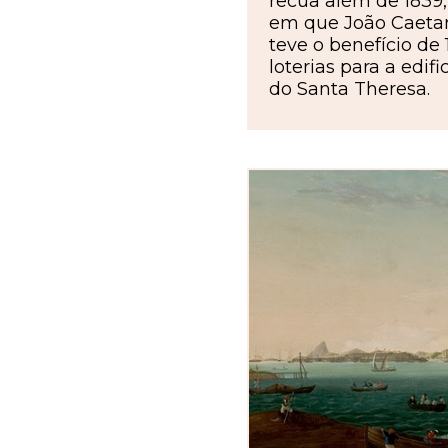
recua além de 1839,
em que João Caeta
teve o benefício de 
loterias para a edif
do Santa Theresa.