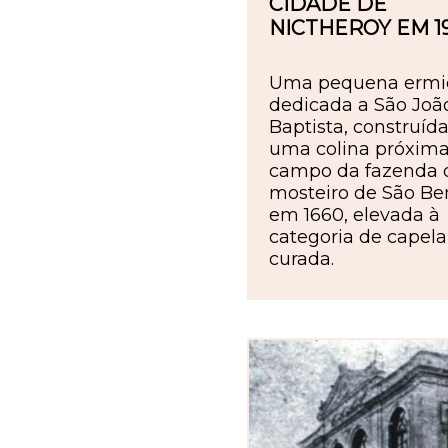
CIDADE DE
NICTHEROY EM 1
Uma pequena ermi
dedicada a São Joã
Baptista, construíd
uma colina próxima
campo da fazenda 
mosteiro de São Bent
em 1660, elevada à
categoria de capela
curada.