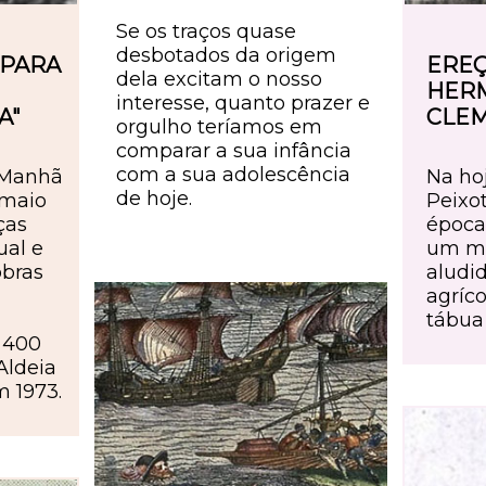
Se os traços quase
desbotados da origem
 PARA
EREÇ
dela excitam o nosso
HERM
interesse, quanto prazer e
A"
CLE
orgulho teríamos em
comparar a sua infância
com a sua adolescência
 Manhã
Na ho
de hoje.
 maio
Peixo
ças
época
ual e
um me
obras
aludi
agríc
tábua
 400
Aldeia
m 1973.