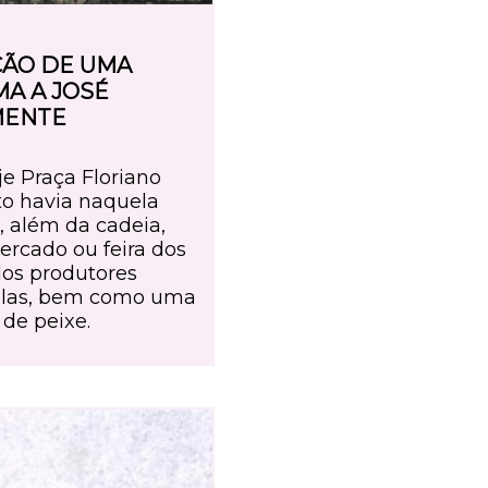
ÃO DE UMA
A A JOSÉ
MENTE
je Praça Floriano
to havia naquela
, além da cadeia,
rcado ou feira dos
dos produtores
olas, bem como uma
 de peixe.