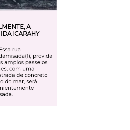
LMENTE, A
IDA ICARAHY
 Essa rua
amisada(1), provida
is amplos passeios
raes, com uma
strada de concreto
o do mar, será
nientemente
sada.