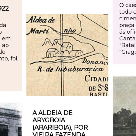
O cáe
922
todo 
cimen
da
praça
o
ás of
a em
Cantar
 ao
"Bata
do
"Grago
o, foi,
A ALDEIA DE
ARYGBOIA
(ARARIBOIA), POR
VIEIRA FAZENDA