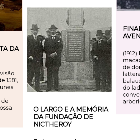
FINA
AVEN
TA DA
(1912)
macad
de do
visão
latte
e 1581,
balau
Nunes
do lad
conve
 de
arbori
nossa
O LARGO E A MEMÓRIA
DA FUNDAÇÃO DE
NICTHEROY