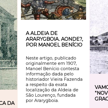
A ALDEIA DE
ARARYGBOIA. AONDE?,
POR MANOEL BENÍCIO
Neste artigo, publicado
originalmente em 1907,
Manoel Benício contesta
informação dada pelo
historiador Vieira Fazenda
a respeito da exata
VAMO
localização da Aldeia de
"NOV
São Lourenço, fundada
GRA
por Ararygboia.
ICA DA