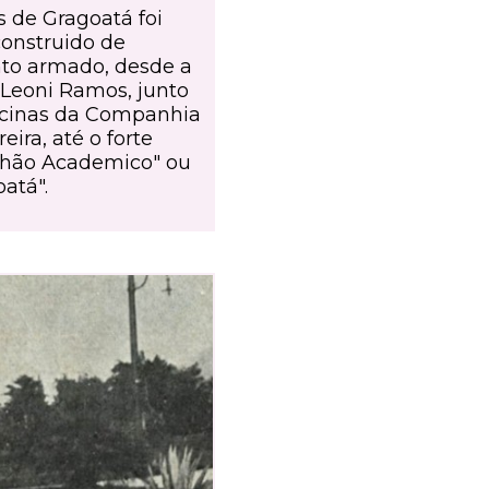
s de Gragoatá foi
construido de
to armado, desde a
 Leoni Ramos, junto
ficinas da Companhia
eira, até o forte
lhão Academico" ou
atá".