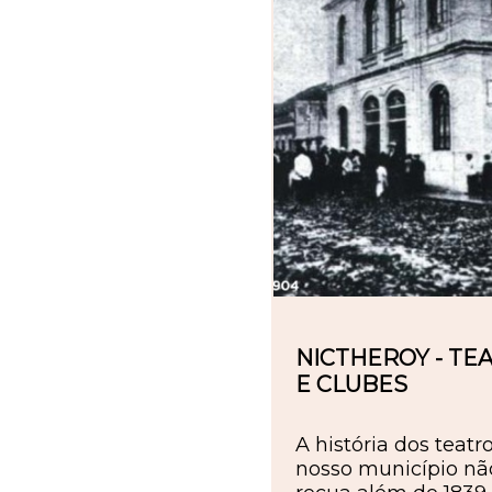
NICTHEROY - TE
E CLUBES
A história dos teat
nosso município nã